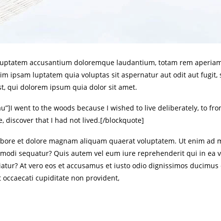
voluptatem accusantium doloremque laudantium, totam rem aperiam, 
nim ipsam luptatem quia voluptas sit aspernatur aut odit aut fugit
, qui dolorem ipsum quia dolor sit amet.
 went to the woods because I wished to live deliberately, to front o
, discover that I had not lived.[/blockquote]
bore et dolore magnam aliquam quaerat voluptatem. Ut enim ad m
ommodi sequatur? Quis autem vel eum iure reprehenderit qui in ea v
iatur? At vero eos et accusamus et iusto odio dignissimos ducimus
t occaecati cupiditate non provident,