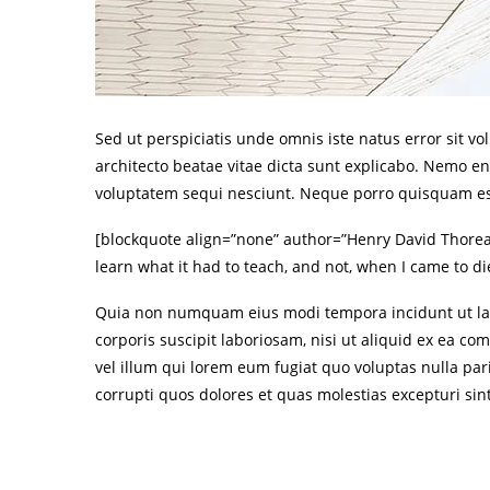
Sed ut perspiciatis unde omnis iste natus error sit 
architecto beatae vitae dicta sunt explicabo. Nemo e
voluptatem sequi nesciunt. Neque porro quisquam est
[blockquote align=”none” author=”Henry David Thoreau”]I
learn what it had to teach, and not, when I came to die
Quia non numquam eius modi tempora incidunt ut la
corporis suscipit laboriosam, nisi ut aliquid ex ea c
vel illum qui lorem eum fugiat quo voluptas nulla par
corrupti quos dolores et quas molestias excepturi sin