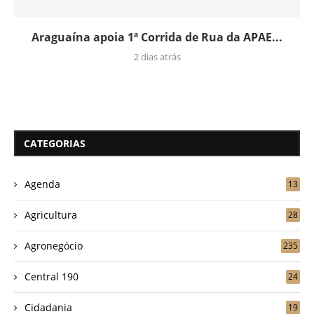
Araguaína apoia 1ª Corrida de Rua da APAE...
2 dias atrás
CATEGORIAS
Agenda
13
Agricultura
28
Agronegócio
235
Central 190
24
Cidadania
19