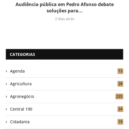
Audiência pública em Pedro Afonso debate
soluções para...
2 dias atrás
CATEGORIAS
Agenda
13
Agricultura
28
Agronegócio
235
Central 190
24
Cidadania
19