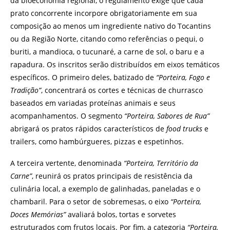
da bioeconomia regional, o regulamento exige que cada
prato concorrente incorpore obrigatoriamente em sua
composição ao menos um ingrediente nativo do Tocantins
ou da Região Norte, citando como referências o pequi, o
buriti, a mandioca, o tucunaré, a carne de sol, o baru e a
rapadura. Os inscritos serão distribuídos em eixos temáticos
específicos. O primeiro deles, batizado de
“Porteira, Fogo e
Tradição”
, concentrará os cortes e técnicas de churrasco
baseados em variadas proteínas animais e seus
acompanhamentos. O segmento
“Porteira, Sabores de Rua”
abrigará os pratos rápidos característicos de
food trucks
e
trailers, como hambúrgueres, pizzas e espetinhos.
A terceira vertente, denominada
“Porteira, Território da
Carne”
, reunirá os pratos principais de resistência da
culinária local, a exemplo de galinhadas, paneladas e o
chambaril. Para o setor de sobremesas, o eixo
“Porteira,
Doces Memórias”
avaliará bolos, tortas e sorvetes
estruturados com frutos locais. Por fim, a categoria
“Porteira,