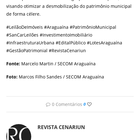
visando otimizar a desmobilização do patrimônio municipal
de forma célere.
#LeilãoDeImóveis #Araguaína #PatrimônioMunicipal
#SanCarLeilões #InvestimentoImobiliário
#InfraestruturaUrbana #EditalPúblico #LotesAraguaína
#GestãoPatrimonial #RevistaCenariun
Fonte:
Marcelo Martin / SECOM Araguaína
Foto:
Marcos Filho Sandes / SECOM Araguaína
0 Comentários
0
REVISTA CENARIUN