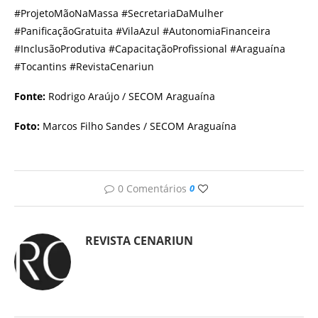
#ProjetoMãoNaMassa #SecretariaDaMulher
#PanificaçãoGratuita #VilaAzul #AutonomiaFinanceira
#InclusãoProdutiva #CapacitaçãoProfissional #Araguaína
#Tocantins #RevistaCenariun
Fonte:
Rodrigo Araújo / SECOM Araguaína
Foto:
Marcos Filho Sandes / SECOM Araguaína
0 Comentários
0
REVISTA CENARIUN