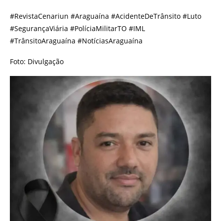
#RevistaCenariun #Araguaína #AcidenteDeTrânsito #Luto
#SegurançaViária #PolíciaMilitarTO #IML
#TrânsitoAraguaína #NotíciasAraguaína
Foto: Divulgação