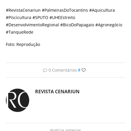
#RevistaCenariun #PalmeirasDoTocantins #Aquicultura
#Piscicultura #SPUTO #UHEEstreito
#DesenvolvimentoRegional #BicoDoPapagaio #Agronegócio
#TanqueRede
Foto: Reprodução
0 Comentários
0
REVISTA CENARIUN
Notícia anterior