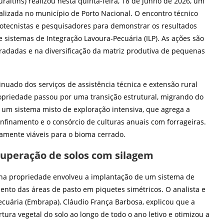
raltins) realizou nesta quinta-feira, 18 de junho de 2026, um
alizada no município de Porto Nacional. O encontro técnico
otecnistas e pesquisadores para demonstrar os resultados
 sistemas de Integração Lavoura-Pecuária (ILP). As ações são
adadas e na diversificação da matriz produtiva de pequenas
ado dos serviços de assistência técnica e extensão rural
ropriedade passou por uma transição estrutural, migrando do
 um sistema misto de exploração intensiva, que agrega a
onfinamento e o consórcio de culturas anuais com forrageiras.
camente viáveis para o bioma cerrado.
cuperação de solos com silagem
na propriedade envolveu a implantação de um sistema de
mento das áreas de pasto em piquetes simétricos. O analista e
ecuária (Embrapa), Cláudio França Barbosa, explicou que a
tura vegetal do solo ao longo de todo o ano letivo e otimizou a