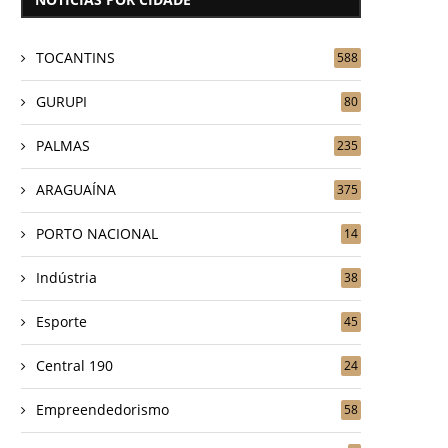
TOCANTINS
588
GURUPI
80
PALMAS
235
ARAGUAÍNA
375
PORTO NACIONAL
14
Indústria
38
Esporte
45
Central 190
24
Empreendedorismo
58