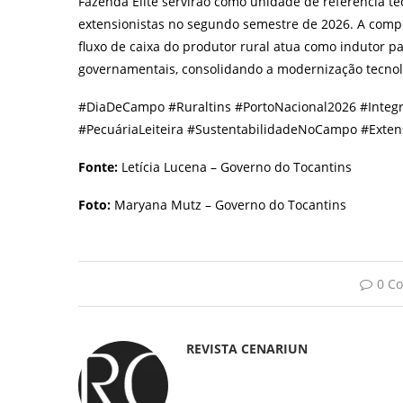
Fazenda Elite servirão como unidade de referência te
extensionistas no segundo semestre de 2026. A comp
fluxo de caixa do produtor rural atua como indutor p
governamentais, consolidando a modernização tecnoló
#DiaDeCampo #Ruraltins #PortoNacional2026 #Inte
#PecuáriaLeiteira #SustentabilidadeNoCampo #Exten
Fonte:
Letícia Lucena – Governo do Tocantins
Foto:
Maryana Mutz – Governo do Tocantins
0 C
REVISTA CENARIUN