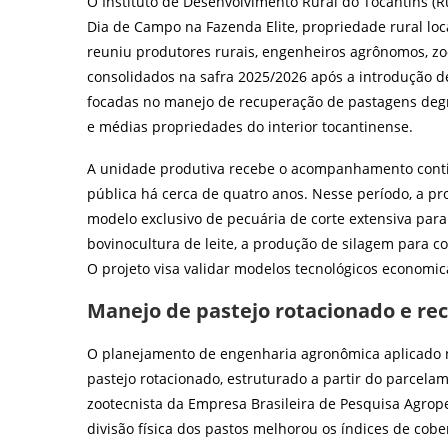
O Instituto de Desenvolvimento Rural do Tocantins (Ru
Dia de Campo na Fazenda Elite, propriedade rural loc
reuniu produtores rurais, engenheiros agrônomos, zo
consolidados na safra 2025/2026 após a introdução de
focadas no manejo de recuperação de pastagens degr
e médias propriedades do interior tocantinense.
A unidade produtiva recebe o acompanhamento continu
pública há cerca de quatro anos. Nesse período, a p
modelo exclusivo de pecuária de corte extensiva para
bovinocultura de leite, a produção de silagem para c
O projeto visa validar modelos tecnológicos economi
Manejo de pastejo rotacionado e re
O planejamento de engenharia agronômica aplicado 
pastejo rotacionado, estruturado a partir do parcela
zootecnista da Empresa Brasileira de Pesquisa Agrop
divisão física dos pastos melhorou os índices de cober