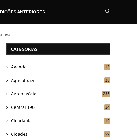
DIÇÕES ANTERIORES
cional
CATEGORIAS
Agenda
13
Agricultura
28
Agronegócio
235
Central 190
24
Cidadania
19
Cidades
99