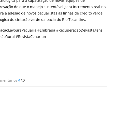
cnológica para a capacitação de novas equipes de
rovação de que o manejo sustentável gera incremento real no
ara a adesão de novos pecuaristas às linhas de crédito verde
gica do cinturão verde da bacia do Rio Tocantins.
graçãoLavouraPecuária #Embrapa #RecuperaçãoDePastagens
sãoRural #RevistaCenariun
omentários
0