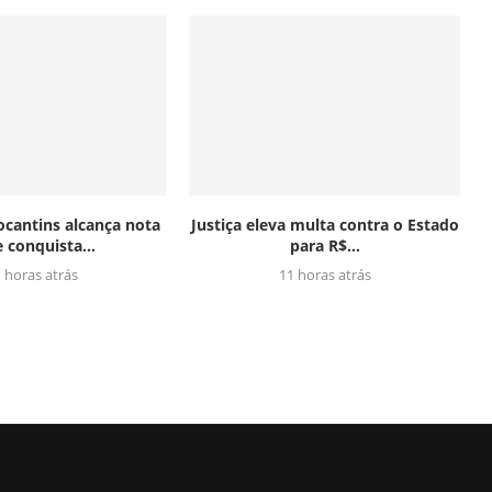
ocantins alcança nota
Justiça eleva multa contra o Estado
e conquista...
para R$...
 horas atrás
11 horas atrás