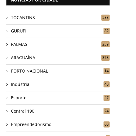
TOCANTINS
588
GURUPI
82
PALMAS
239
ARAGUAÍNA
378
PORTO NACIONAL
14
Indústria
40
Esporte
47
Central 190
24
Empreendedorismo
60