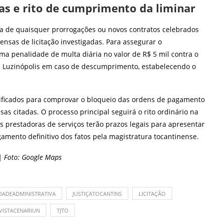
ras e rito de cumprimento da liminar
ria de quaisquer prorrogações ou novos contratos celebrados
nsas de licitação investigadas. Para assegurar o
ma penalidade de multa diária no valor de R$ 5 mil contra o
 Luzinópolis em caso de descumprimento, estabelecendo o
tificados para comprovar o bloqueio das ordens de pagamento
as citadas. O processo principal seguirá o rito ordinário na
 prestadoras de serviços terão prazos legais para apresentar
gamento definitivo dos fatos pela magistratura tocantinense.
 | Foto: Google Maps
DADEADMINISTRATIVA
JUSTIÇATOCANTINS
LICITAÇÃO
VISTACENARIUN
TJTO