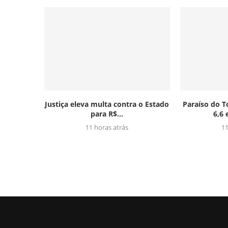
Justiça eleva multa contra o Estado
Paraíso do T
para R$...
6,6 
11 horas atrás
11