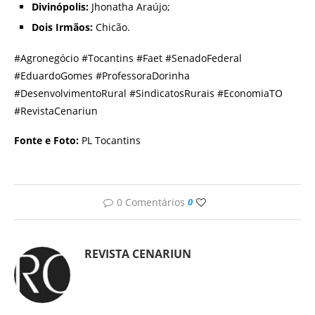
Divinópolis:
Jhonatha Araújo;
Dois Irmãos:
Chicão.
#Agronegócio #Tocantins #Faet #SenadoFederal
#EduardoGomes #ProfessoraDorinha
#DesenvolvimentoRural #SindicatosRurais #EconomiaTO
#RevistaCenariun
Fonte e Foto:
PL Tocantins
0 Comentários
0
REVISTA CENARIUN