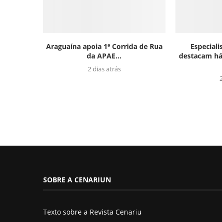
Araguaína apoia 1ª Corrida de Rua
Especial
da APAE...
destacam há
2 dias atrás
SOBRE A CENARIUN
Texto sobre a Revista Cenariu