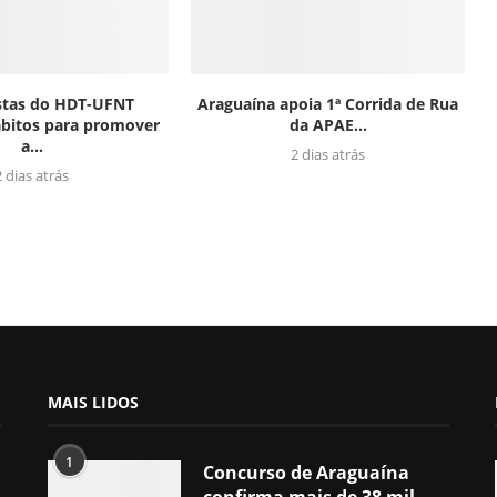
istas do HDT-UFNT
Araguaína apoia 1ª Corrida de Rua
bitos para promover
da APAE...
a...
2 dias atrás
2 dias atrás
MAIS LIDOS
1
Concurso de Araguaína