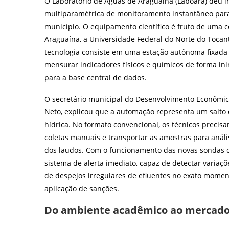
O Laboratório de Águas de Araguaína (Laboara) deu in
multiparamétrica de monitoramento instantâneo para 
município. O equipamento científico é fruto de uma c
Araguaína, a Universidade Federal do Norte do Tocanti
tecnologia consiste em uma estação autônoma fixada
mensurar indicadores físicos e químicos de forma inin
para a base central de dados.
O secretário municipal do Desenvolvimento Econômico
Neto, explicou que a automação representa um salto q
hídrica. No formato convencional, os técnicos precisa
coletas manuais e transportar as amostras para aná
dos laudos. Com o funcionamento das novas sondas d
sistema de alerta imediato, capaz de detectar variaç
de despejos irregulares de efluentes no exato momen
aplicação de sanções.
Do ambiente acadêmico ao mercado 