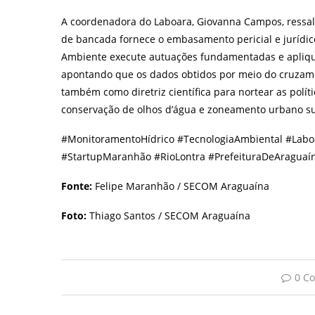
A coordenadora do Laboara, Giovanna Campos, ressalt
de bancada fornece o embasamento pericial e jurídic
Ambiente execute autuações fundamentadas e apliqu
apontando que os dados obtidos por meio do cruzame
também como diretriz científica para nortear as políti
conservação de olhos d’água e zoneamento urbano su
#MonitoramentoHídrico #TecnologiaAmbiental #Lab
#StartupMaranhão #RioLontra #PrefeituraDeAraguaín
Fonte:
Felipe Maranhão / SECOM Araguaína
Foto:
Thiago Santos / SECOM Araguaína
0 C