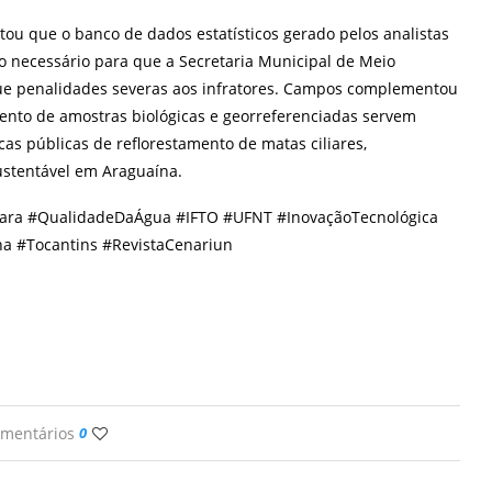
ou que o banco de dados estatísticos gerado pelos analistas
o necessário para que a Secretaria Municipal de Meio
e penalidades severas aos infratores. Campos complementou
nto de amostras biológicas e georreferenciadas servem
cas públicas de reflorestamento de matas ciliares,
stentável em Araguaína.
oara #QualidadeDaÁgua #IFTO #UFNT #InovaçãoTecnológica
a #Tocantins #RevistaCenariun
omentários
0