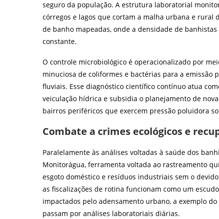
seguro da população. A estrutura laboratorial monito
córregos e lagos que cortam a malha urbana e rural d
de banho mapeadas, onde a densidade de banhistas
constante.
O controle microbiológico é operacionalizado por mei
minuciosa de coliformes e bactérias para a emissão pe
fluviais. Esse diagnóstico científico contínuo atua c
veiculação hídrica e subsidia o planejamento de nov
bairros periféricos que exercem pressão poluidora sob
Combate a crimes ecológicos e recu
Paralelamente às análises voltadas à saúde dos banhis
Monitorágua, ferramenta voltada ao rastreamento quím
esgoto doméstico e resíduos industriais sem o devi
as fiscalizações de rotina funcionam como um escudo
impactados pelo adensamento urbano, a exemplo do Rio
passam por análises laboratoriais diárias.