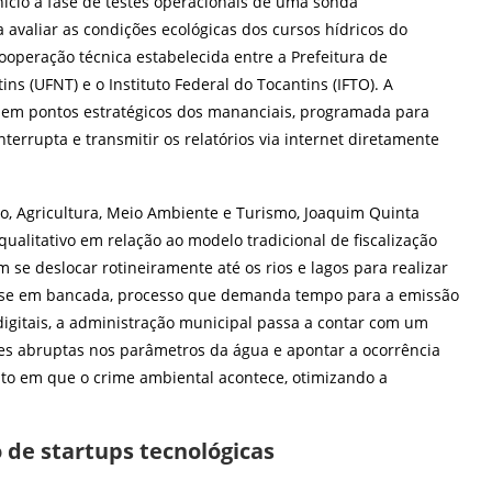
ício à fase de testes operacionais de uma sonda
avaliar as condições ecológicas dos cursos hídricos do
ooperação técnica estabelecida entre a Prefeitura de
ns (UFNT) e o Instituto Federal do Tocantins (IFTO). A
 em pontos estratégicos dos mananciais, programada para
terrupta e transmitir os relatórios via internet diretamente
, Agricultura, Meio Ambiente e Turismo, Joaquim Quinta
ualitativo em relação ao modelo tradicional de fiscalização
m se deslocar rotineiramente até os rios e lagos para realizar
lise em bancada, processo que demanda tempo para a emissão
igitais, a administração municipal passa a contar com um
ões abruptas nos parâmetros da água e apontar a ocorrência
to em que o crime ambiental acontece, otimizando a
de startups tecnológicas