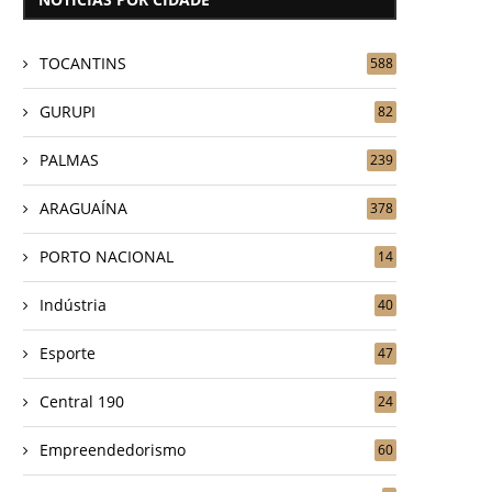
TOCANTINS
588
GURUPI
82
PALMAS
239
ARAGUAÍNA
378
PORTO NACIONAL
14
Indústria
40
Esporte
47
Central 190
24
Empreendedorismo
60