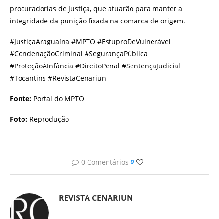
procuradorias de Justiça, que atuarão para manter a
integridade da punição fixada na comarca de origem.
#JustiçaAraguaína #MPTO #EstuproDeVulnerável
#CondenaçãoCriminal #SegurançaPública
#ProteçãoÀInfância #DireitoPenal #SentençaJudicial
#Tocantins #RevistaCenariun
Fonte:
Portal do MPTO
Foto:
Reprodução
0 Comentários
0
REVISTA CENARIUN