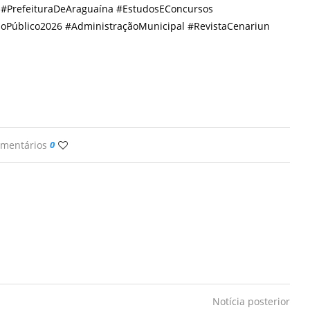
 #PrefeituraDeAraguaína #EstudosEConcursos
oPúblico2026 #AdministraçãoMunicipal #RevistaCenariun
omentários
0
Notícia posterior