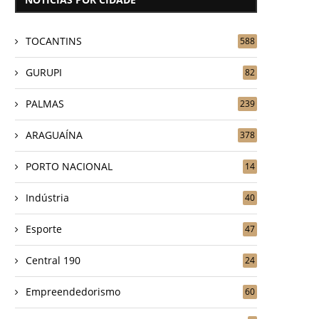
TOCANTINS
588
GURUPI
82
PALMAS
239
ARAGUAÍNA
378
PORTO NACIONAL
14
Indústria
40
Esporte
47
Central 190
24
Empreendedorismo
60