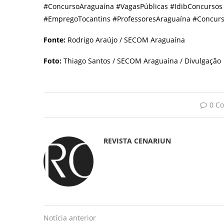
#ConcursoAraguaína #VagasPúblicas #IdibConcursos
#EmpregoTocantins #ProfessoresAraguaína #Concurs
Fonte:
Rodrigo Araújo / SECOM Araguaína
Foto:
Thiago Santos / SECOM Araguaína / Divulgação
0 C
REVISTA CENARIUN
Notícia anterior