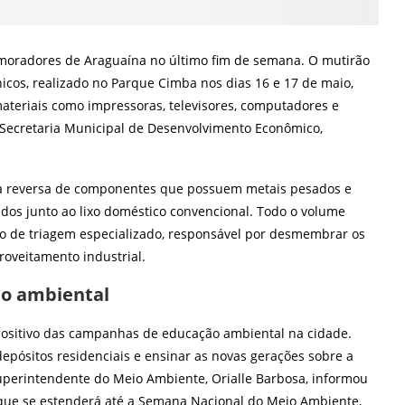
 moradores de Araguaína no último fim de semana. O mutirão
icos, realizado no Parque Cimba nos dias 16 e 17 de maio,
materiais como impressoras, televisores, computadores e
la Secretaria Municipal de Desenvolvimento Econômico,
stica reversa de componentes que possuem metais pesados e
os junto ao lixo doméstico convencional. Todo o volume
 de triagem especializado, responsável por desmembrar os
roveitamento industrial.
ão ambiental
positivo das campanhas de educação ambiental na cidade.
epósitos residenciais e ensinar as novas gerações sobre a
uperintendente do Meio Ambiente, Orialle Barbosa, informou
que se estenderá até a Semana Nacional do Meio Ambiente,