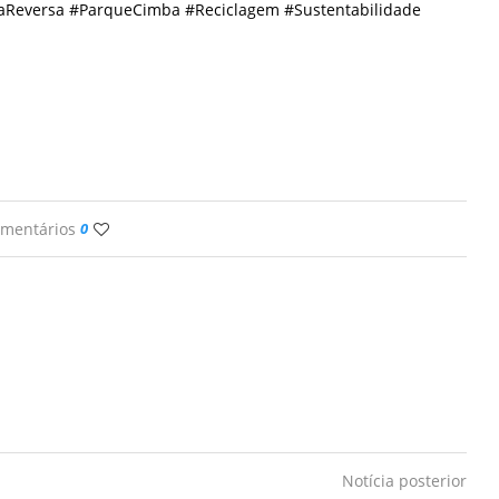
caReversa #ParqueCimba #Reciclagem #Sustentabilidade
omentários
0
Notícia posterior