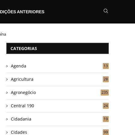
DIÇÕES ANTERIORES
aína
CATEGORIAS
Agenda
13
Agricultura
28
Agronegócio
235
Central 190
24
Cidadania
19
Cidades
99