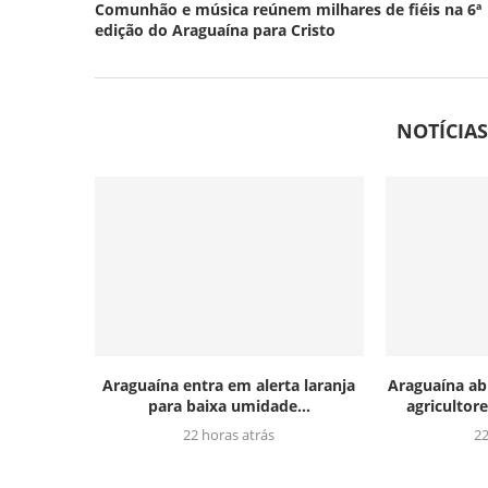
Comunhão e música reúnem milhares de fiéis na 6ª
edição do Araguaína para Cristo
NOTÍCIA
Araguaína entra em alerta laranja
Araguaína ab
para baixa umidade...
agricultor
22 horas atrás
22