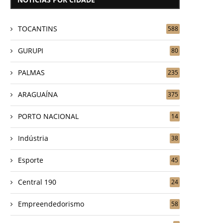
TOCANTINS
588
GURUPI
80
PALMAS
235
ARAGUAÍNA
375
PORTO NACIONAL
14
Indústria
38
Esporte
45
Central 190
24
Empreendedorismo
58