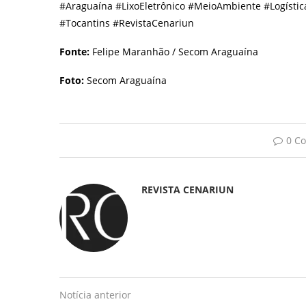
#Araguaína #LixoEletrônico #MeioAmbiente #Logísti
#Tocantins #RevistaCenariun
Fonte:
Felipe Maranhão / Secom Araguaína
Foto:
Secom Araguaína
0 C
REVISTA CENARIUN
Notícia anterior