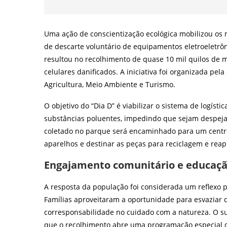
Uma ação de conscientização ecológica mobilizou os
de descarte voluntário de equipamentos eletroeletrôn
resultou no recolhimento de quase 10 mil quilos de 
celulares danificados. A iniciativa foi organizada pe
Agricultura, Meio Ambiente e Turismo.
O objetivo do “Dia D” é viabilizar o sistema de logí
substâncias poluentes, impedindo que sejam despejad
coletado no parque será encaminhado para um centro
aparelhos e destinar as peças para reciclagem e reap
Engajamento comunitário e educaç
A resposta da população foi considerada um reflexo 
Famílias aproveitaram a oportunidade para esvaziar d
corresponsabilidade no cuidado com a natureza. O s
que o recolhimento abre uma programação especial 