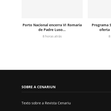
Porto Nacional encerra VI Romaria
Programa S
de Padre Luso...
oferta 
8 horas atrás
8
SOBRE A CENARIUN
Texto sobre a Revista Cenariu