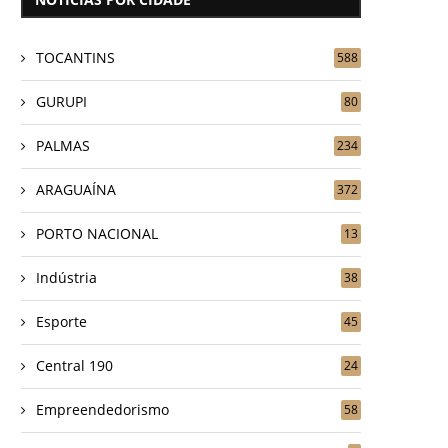
TOCANTINS
588
GURUPI
80
PALMAS
234
ARAGUAÍNA
372
PORTO NACIONAL
13
Indústria
38
Esporte
45
Central 190
24
Empreendedorismo
58