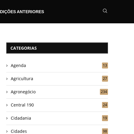
DIÇÕES ANTERIORES
CATEGORIAS
Agenda
13
Agricultura
27
Agronegócio
234
Central 190
24
Cidadania
19
Cidades
98