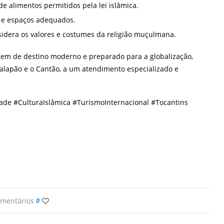
e alimentos permitidos pela lei islâmica.
s e espaços adequados.
idera os valores e costumes da religião muçulmana.
agem de destino moderno e preparado para a globalização,
Jalapão e o Cantão, a um atendimento especializado e
ade #CulturaIslâmica #TurismoInternacional #Tocantins
omentários
0