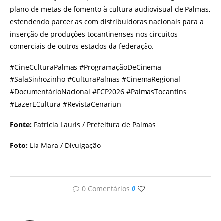
plano de metas de fomento à cultura audiovisual de Palmas,
estendendo parcerias com distribuidoras nacionais para a
inserção de produções tocantinenses nos circuitos
comerciais de outros estados da federação.
#CineCulturaPalmas #ProgramaçãoDeCinema
#SalaSinhozinho #CulturaPalmas #CinemaRegional
#DocumentárioNacional #FCP2026 #PalmasTocantins
#LazerECultura #RevistaCenariun
Fonte:
Patricia Lauris / Prefeitura de Palmas
Foto:
Lia Mara / Divulgação
0 Comentários
0