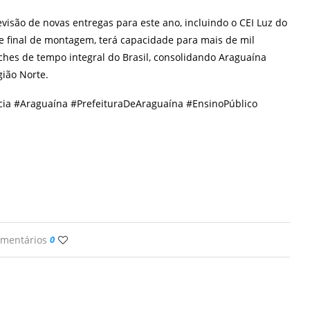
isão de novas entregas para este ano, incluindo o CEI Luz do
ase final de montagem, terá capacidade para mais de mil
hes de tempo integral do Brasil, consolidando Araguaína
gião Norte.
ia #Araguaína #PrefeituraDeAraguaína #EnsinoPúblico
omentários
0