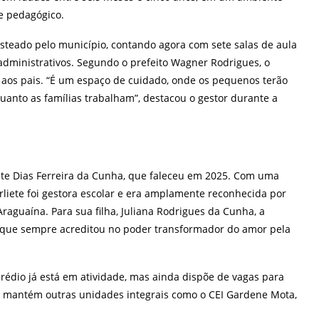
e pedagógico.
teado pelo município, contando agora com sete salas de aula
s administrativos. Segundo o prefeito Wagner Rodrigues, o
e aos pais. “É um espaço de cuidado, onde os pequenos terão
uanto as famílias trabalham”, destacou o gestor durante a
ete Dias Ferreira da Cunha, que faleceu em 2025. Com uma
rliete foi gestora escolar e era amplamente reconhecida por
aguaína. Para sua filha, Juliana Rodrigues da Cunha, a
que sempre acreditou no poder transformador do amor pela
rédio já está em atividade, mas ainda dispõe de vagas para
ura mantém outras unidades integrais como o CEI Gardene Mota,