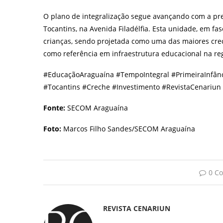
O plano de integralização segue avançando com a prev
Tocantins, na Avenida Filadélfia. Esta unidade, em f
crianças, sendo projetada como uma das maiores crec
como referência em infraestrutura educacional na re
#EducaçãoAraguaína #TempoIntegral #PrimeiraInfânc
#Tocantins #Creche #Investimento #RevistaCenariun
Fonte:
SECOM Araguaína
Foto:
Marcos Filho Sandes/SECOM Araguaína
0 C
REVISTA CENARIUN