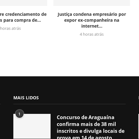
re credenciamento de
Justiça condena empresário por
es para compra de...
expor ex-companheira na
internet...
 horas atrás
4 horas atrás
MAIS LIDOS
1
Concurso de Araguaína
confirma mais de 38 mil
inscritos e divulga locais de
prova em 14 de agosto