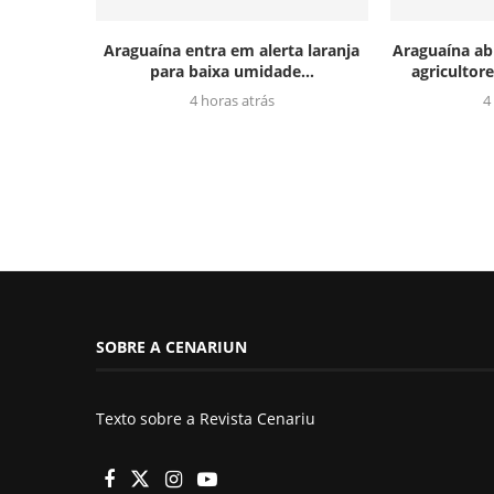
Araguaína entra em alerta laranja
Araguaína ab
para baixa umidade...
agricultor
4 horas atrás
4
SOBRE A CENARIUN
Texto sobre a Revista Cenariu