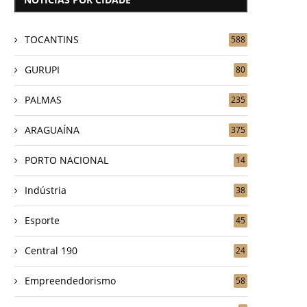
TOCANTINS
588
GURUPI
80
PALMAS
235
ARAGUAÍNA
375
PORTO NACIONAL
14
Indústria
38
Esporte
45
Central 190
24
Empreendedorismo
58