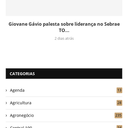
Giovane Gávio palesta sobre liderança no Sebrae
TO...
2 dias atrás
CATEGORIAS
Agenda
13
Agricultura
28
Agronegócio
235
Central 190
24