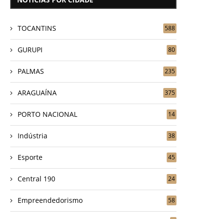
TOCANTINS
588
GURUPI
80
PALMAS
235
ARAGUAÍNA
375
PORTO NACIONAL
14
Indústria
38
Esporte
45
Central 190
24
Empreendedorismo
58