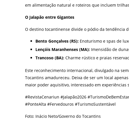
em alimentação natural e roteiros que incluem trilhas
O Jalapão entre Gigantes
O destino tocantinense divide o pódio da tendência
Bento Gonçalves (RS):
Enoturismo e spas de lux
Lençóis Maranhenses (MA):
Imensidão de dunas
Trancoso (BA):
Charme rústico e praias reserva
Este reconhecimento internacional, divulgado na sem
Tocantins amadureceu. Deixa de ser um local apenas 
maior poder aquisitivo, interessado em experiências 
#RevistaCenariun #Jalapão2026 #TurismoDeBemEstar
#PonteAlta #Fervedouros #TurismoSustentável
Foto: Inácio Neto/Governo do Tocantins