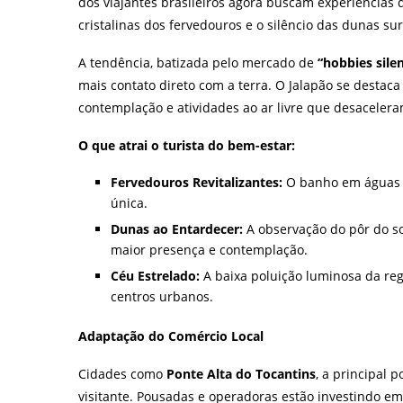
dos viajantes brasileiros agora buscam experiências 
cristalinas dos fervedouros e o silêncio das dunas su
A tendência, batizada pelo mercado de
“hobbies sile
mais contato direto com a terra. O Jalapão se destaca
contemplação e atividades ao ar livre que desaceler
O que atrai o turista do bem-estar:
Fervedouros Revitalizantes:
O banho em águas o
única.
Dunas ao Entardecer:
A observação do pôr do s
maior presença e contemplação.
Céu Estrelado:
A baixa poluição luminosa da re
centros urbanos.
Adaptação do Comércio Local
Cidades como
Ponte Alta do Tocantins
, a principal 
visitante. Pousadas e operadoras estão investindo e