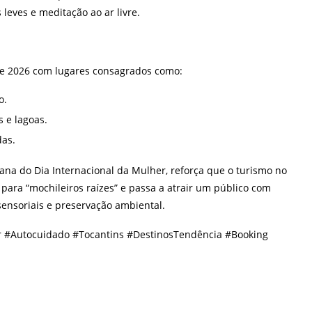
 leves e meditação ao ar livre.
 de 2026 com lugares consagrados como:
o.
 e lagoas.
das.
ana do Dia Internacional da Mulher, reforça que o turismo no
para “mochileiros raízes” e passa a atrair um público com
sensoriais e preservação ambiental.
 #Autocuidado #Tocantins #DestinosTendência #Booking