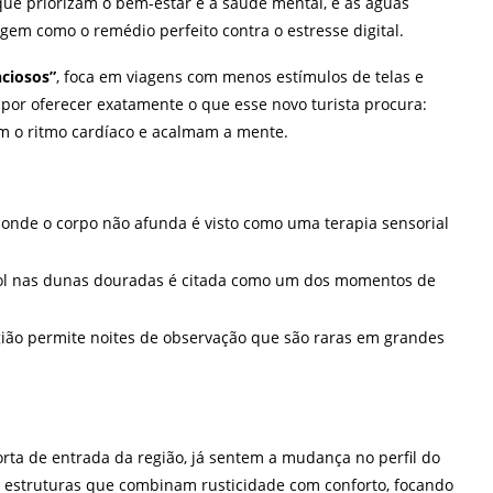
que priorizam o bem-estar e a saúde mental, e as águas
rgem como o remédio perfeito contra o estresse digital.
nciosos”
, foca em viagens com menos estímulos de telas e
 por oferecer exatamente o que esse novo turista procura:
am o ritmo cardíaco e acalmam a mente.
nde o corpo não afunda é visto como uma terapia sensorial
ol nas dunas douradas é citada como um dos momentos de
gião permite noites de observação que são raras em grandes
porta de entrada da região, já sentem a mudança no perfil do
m estruturas que combinam rusticidade com conforto, focando