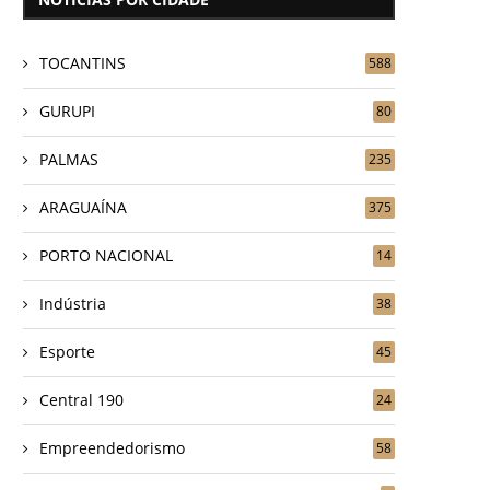
TOCANTINS
588
GURUPI
80
PALMAS
235
ARAGUAÍNA
375
PORTO NACIONAL
14
Indústria
38
Esporte
45
Central 190
24
Empreendedorismo
58