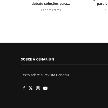
debate soluções para...
para b
13 horas atrás
13
SOBRE A CENARIUN
Texto sobre a Revista Cenariu