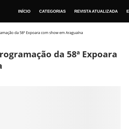
INÍCIO
CATEGORIAS
REVISTA ATUALIZADA
E
gramação da 58ª Expoara com show em Araguaína
programação da 58ª Expoara
a