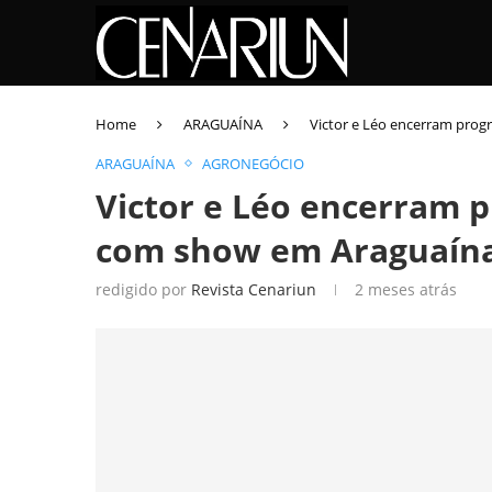
Home
ARAGUAÍNA
Victor e Léo encerram pro
ARAGUAÍNA
AGRONEGÓCIO
Victor e Léo encerram 
com show em Araguaín
redigido por
Revista Cenariun
2 meses atrás