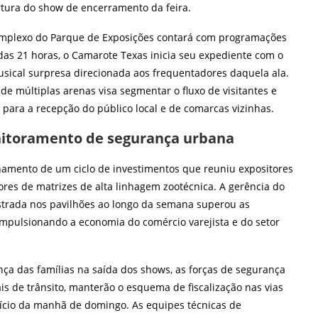
rtura do show de encerramento da feira.
 complexo do Parque de Exposições contará com programações
das 21 horas, o Camarote Texas inicia seu expediente com o
usical surpresa direcionada aos frequentadores daquela ala.
de múltiplas arenas visa segmentar o fluxo de visitantes e
para a recepção do público local e de comarcas vizinhas.
onitoramento de segurança urbana
hamento de um ciclo de investimentos que reuniu expositores
ores de matrizes de alta linhagem zootécnica. A gerência do
strada nos pavilhões ao longo da semana superou as
 impulsionando a economia do comércio varejista e do setor
nça das famílias na saída dos shows, as forças de segurança
ais de trânsito, manterão o esquema de fiscalização nas vias
nício da manhã de domingo. As equipes técnicas de