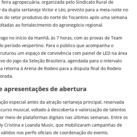
feira agropecuária, organizada pelo Sindicato Rural de
da dupla sertaneja Victor e Léo, previsto para a meia-noite no
os do setor produtivo do norte do Tocantins após uma semana
voltadas ao fortalecimento do agronegócio regional.
logo no início da manhã, às 7 horas, com as provas de Team
do período vespertino. Para o público que acompanha o
estruturou um espaço de convivência com painel de LED na área
vo do jogo da Seleção Brasileira, agendada para o intervalo
ma retorna à Arena de Rodeio para a disputa final do Rodeio
porada.
a e apresentações de abertura
ão especial antes da atração sertaneja principal, reservada
curso musical, voltado à descoberta e valorização de talentos
or meio de plataformas digitais nas últimas semanas. Entre os
elly Cristina e Loanda Music, que mobilizaram campanhas de
álidos nos perfis oficiais de coordenação do evento,