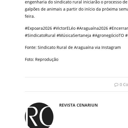
engenharia do sindicato rural iniciarão o processo 
galpões de animais a partir do início da próxima sema
feira.
#Expoara2026 #VictorELéo #Araguaína2026 #Encerra
#SindicatoRural #MúsicaSertaneja #AgronegócioTO #
Fonte: Sindicato Rural de Araguaína via Instagram
Foto: Reprodução
0 C
REVISTA CENARIUN