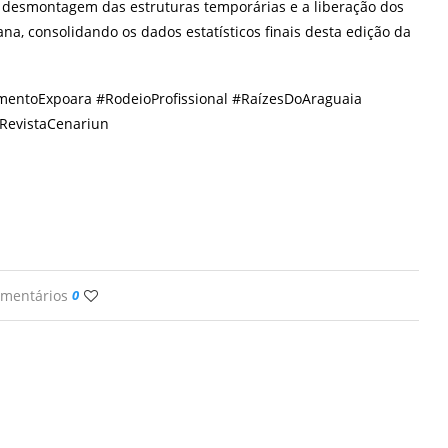
de desmontagem das estruturas temporárias e a liberação dos
na, consolidando os dados estatísticos finais desta edição da
mentoExpoara #RodeioProfissional #RaízesDoAraguaia
RevistaCenariun
omentários
0