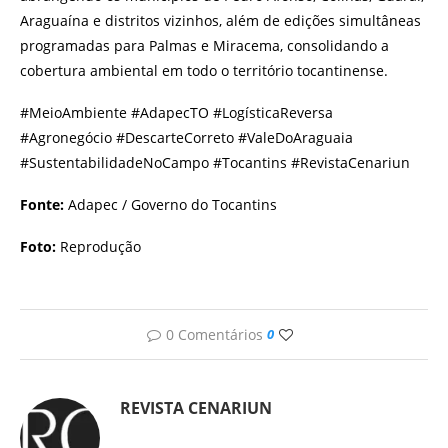
Araguaína e distritos vizinhos, além de edições simultâneas
programadas para Palmas e Miracema, consolidando a
cobertura ambiental em todo o território tocantinense.
#MeioAmbiente #AdapecTO #LogísticaReversa
#Agronegócio #DescarteCorreto #ValeDoAraguaia
#SustentabilidadeNoCampo #Tocantins #RevistaCenariun
Fonte:
Adapec / Governo do Tocantins
Foto:
Reprodução
0 Comentários
0
REVISTA CENARIUN