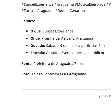
#SunsetExperience #Araguaína #MúsicaEletrônica #V
#TurismoAraguaína #RevistaCenariun
Serviço:
O que:
Sunset Experience
Onde:
Prainha da Via Lago, Araguaína
Quando:
Sábado, 9 de maio, a partir das 14h
Entrada:
Gratuita (Evento aberto ao público)
Fonte:
Prefeitura de Araguaína/Secom
Foto:
Thiago Santos/SECOM Araguaína
0 C