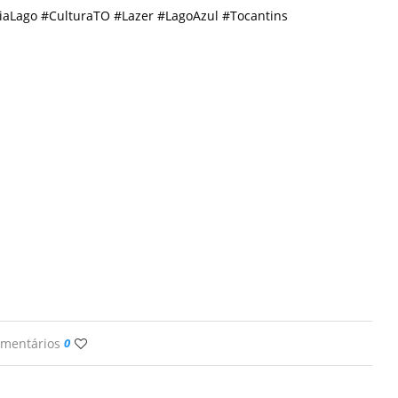
iaLago #CulturaTO #Lazer #LagoAzul #Tocantins
omentários
0