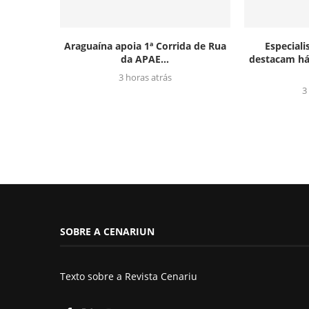
Araguaína apoia 1ª Corrida de Rua
Especial
da APAE...
destacam há
3 horas atrás
3
SOBRE A CENARIUN
Texto sobre a Revista Cenariu