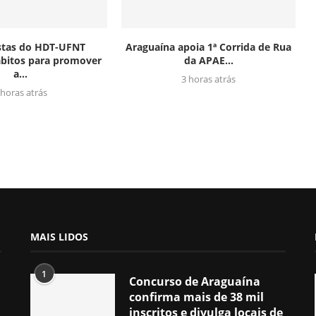
istas do HDT-UFNT
Araguaína apoia 1ª Corrida de Rua
bitos para promover
da APAE...
a...
3 horas atrás
 horas atrás
MAIS LIDOS
1
Concurso de Araguaína
confirma mais de 38 mil
inscritos e divulga locais de