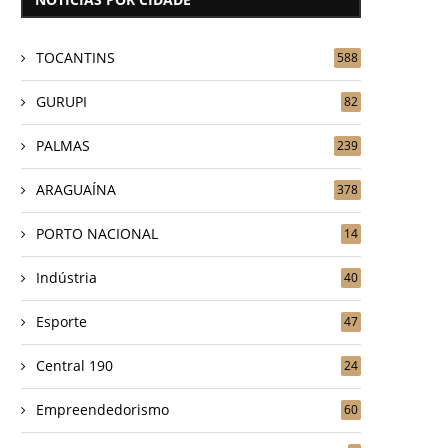
TOCANTINS
588
GURUPI
82
PALMAS
239
ARAGUAÍNA
378
PORTO NACIONAL
14
Indústria
40
Esporte
47
Central 190
24
Empreendedorismo
60