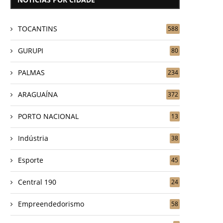
TOCANTINS
588
GURUPI
80
PALMAS
234
ARAGUAÍNA
372
PORTO NACIONAL
13
Indústria
38
Esporte
45
Central 190
24
Empreendedorismo
58