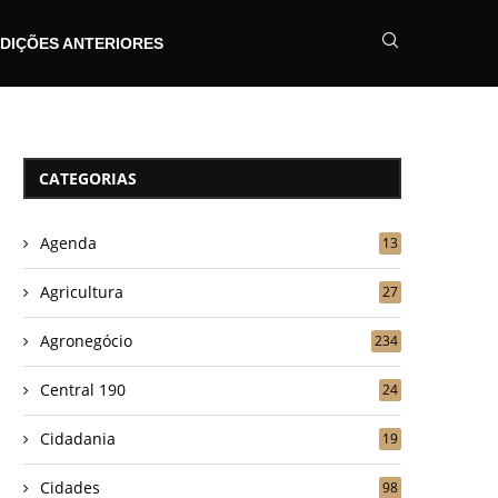
DIÇÕES ANTERIORES
CATEGORIAS
Agenda
13
Agricultura
27
Agronegócio
234
Central 190
24
Cidadania
19
Cidades
98