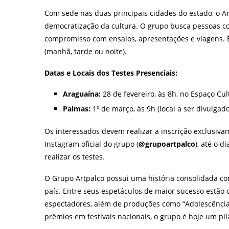
Com sede nas duas principais cidades do estado, o Ar
democratização da cultura. O grupo busca pessoas com
compromisso com ensaios, apresentações e viagens. É
(manhã, tarde ou noite).
Datas e Locais dos Testes Presenciais:
Araguaína:
28 de fevereiro, às 8h, no Espaço Cul
Palmas:
1º de março, às 9h (local a ser divulgad
Os interessados devem realizar a inscrição exclusivam
Instagram oficial do grupo (
@grupoartpalco
), até o d
realizar os testes.
O Grupo Artpalco possui uma história consolidada co
país. Entre seus espetáculos de maior sucesso estã
espectadores, além de produções como “Adolescência”
prêmios em festivais nacionais, o grupo é hoje um pi