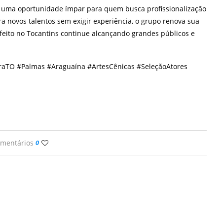
 é uma oportunidade ímpar para quem busca profissionalização
ra novos talentos sem exigir experiência, o grupo renova sua
 feito no Tocantins continue alcançando grandes públicos e
uraTO #Palmas #Araguaína #ArtesCênicas #SeleçãoAtores
omentários
0