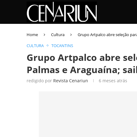
Home
Cultura
Grupo Artpalco abre seleção par
CULTURA
TOCANTINS
Grupo Artpalco abre se
Palmas e Araguaína; sai
redigido por
Revista Cenariun
6 meses atrás