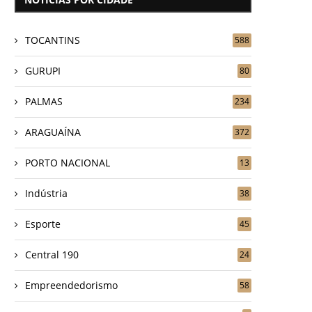
TOCANTINS
588
GURUPI
80
PALMAS
234
ARAGUAÍNA
372
PORTO NACIONAL
13
Indústria
38
Esporte
45
Central 190
24
Empreendedorismo
58