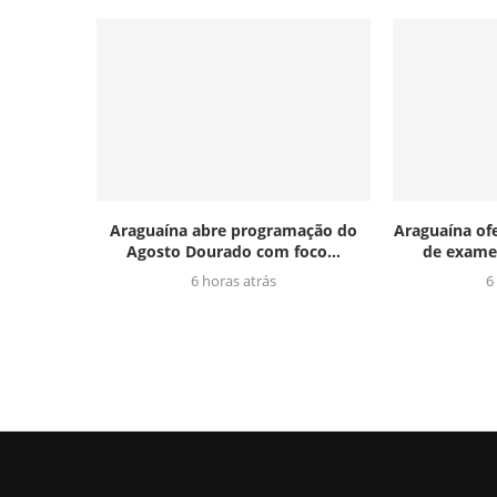
Araguaína abre programação do
Araguaína ofe
Agosto Dourado com foco...
de exames
6 horas atrás
6