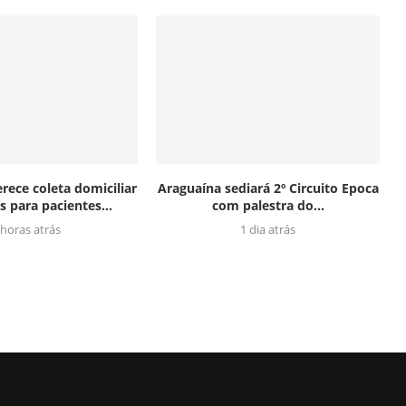
rece coleta domiciliar
Araguaína sediará 2º Circuito Epoca
 para pacientes...
com palestra do...
 horas atrás
1 dia atrás